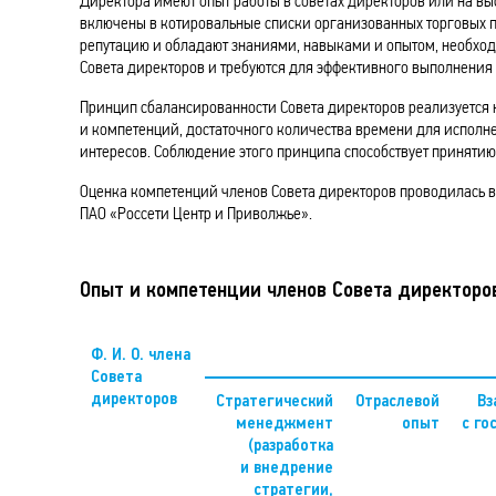
Директора имеют опыт работы в советах директоров или на в
включены в котировальные списки организованных торговых 
репутацию и обладают знаниями, навыками и опытом, необхо
Совета директоров и требуются для эффективного выполнения 
Принцип сбалансированности Совета директоров реализуется 
и компетенций, достаточного количества времени для исполне
интересов. Соблюдение этого принципа способствует приняти
Оценка компетенций членов Совета директоров проводилась в
ПАО «Россети Центр и Приволжье».
Опыт и компетенции членов Совета
директоро
Ф. И. О. члена
Совета
директоров
Стратегический
Отраслевой
Вз
менеджмент
опыт
с го
(разработка
и внедрение
стратегии,