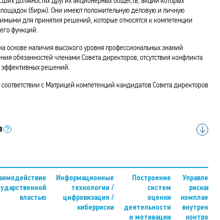
ысших должностях других акционерных обществ, акции которых
площадок (бирж). Они имеют положительную деловую и личную
димыми для принятия решений, которые относятся к компетенции
его функций.
на основе наличия высокого уровня профессиональных знаний
ния обязанностей членами Совета директоров, отсутствия конфликта
ю эффективных решений.
 соответствии с Матрицей компетенций кандидатов Совета директоров
в
аимодействие
Информационные
Построение
Управление
сударственной
технологии /
систем
рисками /
властью
цифровизация /
оценки
комплаенс /
киберриски
деятельности
внутренний
и мотивации
контроль /