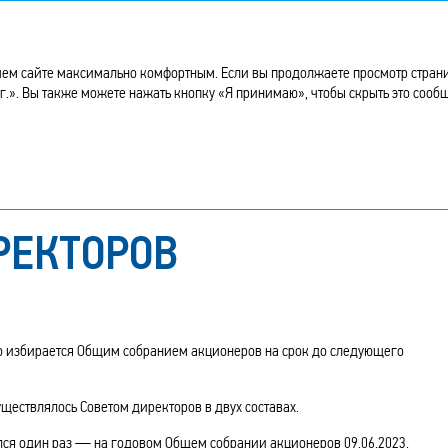
чивое
Корпоративное
Дополнительная
П
тие
управление
информация
ем сайте максимально комфортным. Если вы продолжаете просмотр страниц 
 г.». Вы также можете нажать кнопку «Я принимаю», чтобы скрыть это соо
ректоров
Состав Совета директоров
РЕКТОРОВ
но избирается Общим собранием акционеров на срок до следующего
ществлялось Советом директоров в двух составах.
ялся один раз — на годовом Общем собрании акционеров 09.06.2023.