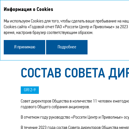
Стратегический
Устой
Информация о Cookies
О Компании
отчет
разви
Мы используем Cookies для того, чтобы сделать ваше пребывание на наш
Cookies сайта «Годовой отчет ПАО «Россети Центр и Приволжье» за 2023
время, настроив браузер соответствующим образом.
Корпоративное управление
Отчет Совета ди
Я принимаю
Подробнее
СОСТАВ СОВЕТА ДИ
GRI 2‑9
Совет директоров Общества в количестве 11 человек ежегод
годового Общего собрания акционеров.
В отчетном году руководство «Россети Центр и Приволжье» осу
В течение 2023 года состав Совета директоров Общества мен