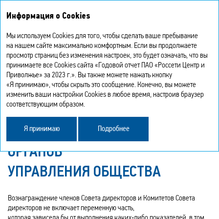
Интегрированный
Информация о Cookies
годовой отчет 2023
Мы используем Cookies для того, чтобы сделать ваше пребывание
УЧЕТ ВОПРОСОВ И ФАКТОРОВ
на нашем сайте максимально комфортным. Если вы продолжаете
просмотр страниц без изменения настроек, это будет означать, что вы
принимаете все Cookies сайта «Годовой отчет ПАО «Россети Центр и
УСТОЙЧИВОГО РАЗВИТИЯ
Приволжье» за 2023 г.». Вы также можете нажать кнопку
«Я принимаю», чтобы скрыть это сообщение. Конечно, вы можете
ПРИ ФОРМИРОВАНИИ
изменить ваши настройки Cookies в любое время, настроив браузер
соответствующим образом.
И КОРРЕКТИРОВКЕ СИСТЕМЫ
ВОЗНАГРАЖДЕНИЯ ЧЛЕНОВ
Я принимаю
Подробнее
ОРГАНОВ
УПРАВЛЕНИЯ ОБЩЕСТВА
Вознаграждение членов Совета директоров и Комитетов Совета
директоров не включает переменную часть,
которая зависела бы от выполнения каких‑либо показателей, в том