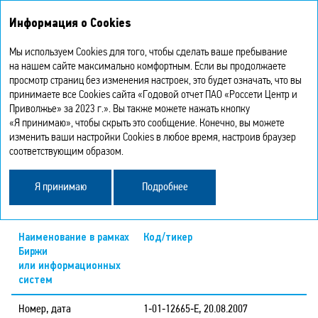
Интегрированный
Информация о Cookies
годовой отчет 2023
Мы используем Cookies для того, чтобы сделать ваше пребывание
ОБРАЩЕНИЕ АКЦИЙ НА БИРЖЕ
на нашем сайте максимально комфортным. Если вы продолжаете
просмотр страниц без изменения настроек, это будет означать, что вы
принимаете все Cookies сайта «Годовой отчет ПАО «Россети Центр и
Приволжье» за 2023 г.». Вы также можете нажать кнопку
Обыкновенные акции «Россети Центр и Приволжье» обращаются
«Я принимаю», чтобы скрыть это сообщение. Конечно, вы можете
на Московской Бирже с 2008 года и с января 2017 года находятся
изменить ваши настройки Cookies в любое время, настроив браузер
во Втором уровне Списка ценных бумаг, допущенных к торгам
соответствующим образом.
на Московской Бирже.
Я принимаю
Подробнее
Основные идентификационные коды и тикеры
по акциям
Наименование в рамках
Код/тикер
Биржи
или информационных
систем
Номер, дата
1‑01‑12665‑Е, 20.08.2007