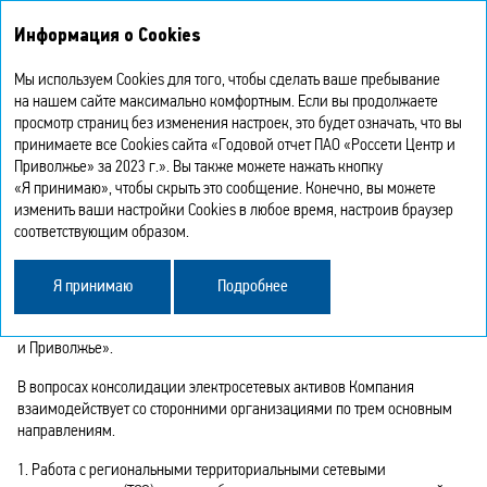
Интегрированный
Информация о Cookies
годовой отчет 2023
Мы используем Cookies для того, чтобы сделать ваше пребывание
КОНСОЛИДАЦИЯ
на нашем сайте максимально комфортным. Если вы продолжаете
просмотр страниц без изменения настроек, это будет означать, что вы
принимаете все Cookies сайта «Годовой отчет ПАО «Россети Центр и
ЭЛЕКТРОСЕТЕВЫХ АКТИВОВ
Приволжье» за 2023 г.». Вы также можете нажать кнопку
«Я принимаю», чтобы скрыть это сообщение. Конечно, вы можете
изменить ваши настройки Cookies в любое время, настроив браузер
Планирование деятельности по консолидации электросетевых
соответствующим образом.
активов и определение целевых параметров в 2023 году велись
в соответствии с инвестиционной программой и операционным
бизнес‑планом, утвержденными Советом директоров Общества.
Я принимаю
Подробнее
Общие направления работы соответствовали Перечню проектов
по консолидации электросетевых активов ПАО «Россети Центр
и Приволжье».
В вопросах консолидации электросетевых активов Компания
взаимодействует со сторонними организациями по трем основным
направлениям.
1. Работа с региональными территориальными сетевыми