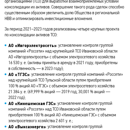
организациями (ТСО) для выработки взаимоприемлемых условий
консолидации их активов. Совершение такого рода сделок способно
существенным образом увеличить долю Общества в региональной
НВВ и оптимизировать инвестиционные вложения.
За период 2021–2023 годов реализованы четыре крупных проекта
по консолидации активов ТСО:
АО «Ивгорэлектросеть»
: установление контроля группой
компаний «Россети» над крупнейшей ТСО Ивановской области
АО «Ивгорэлектросеть» с объемом электросетевого хозяйства
16 530 у. е. (активы приняты в аренду в 2021 году, приобретены
в собственность — в 2023 году);
АО «ТГЭС»
: установление контроля группой компаний «Россети»
над крупнейшей ТСО Тульской области путем приобретения
100 % акций АО «ТГЭС» с объемом электросетевого хозяйства
21 384 у. е. (69,999 % акций — 2019 год, 30,001 % акций —
2022 год);
АО «Кинешемская ГЭС»
: установление контроля группой
компаний «Россети» над ТСО Ивановской области путем
приобретения 100 % акций АО «Кинешемская ГЭС» с объемом
электросетевого хозяйства 2 601 у. е.;
АО «Выксаэнерго»
: установление контроля группой