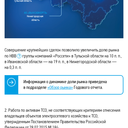
Тульская область
АО «ВЫКСАЭНЕРГО»
Нижегородская
область
Совершение крупнейших сделок позволило увеличить долю рынка
по НВВ
группы компаний «Россети» в Тульской области на 10 п. п.,
в Ивановской области — на 19 п. п., в Нижегородской области —
на 0,3 п. п.
Информация о динамике доли рынка приведена
в подразделе
«Обзор рынка»
Годового отчета.
2. Работа по активам ТСО, не соответствующих критериям отнесения
владельцев объектов электросетевого хозяйства к ТСО,
утвержденным Постановлением Правительства Российской
Федерации от 28.02.2015 № 184: