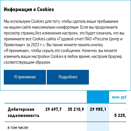
Интегрированный
Информация о Cookies
годовой отчет 2023
Мы используем Cookies для того, чтобы сделать ваше пребывание
ДЕБИТОРСКАЯ И КРЕДИТОРСКАЯ
на нашем сайте максимально комфортным. Если вы продолжаете
просмотр страниц без изменения настроек, это будет означать, что вы
принимаете все Cookies сайта «Годовой отчет ПАО «Россети Центр и
ЗАДОЛЖЕННОСТЬ
Приволжье» за 2023 г.». Вы также можете нажать кнопку
«Я принимаю», чтобы скрыть это сообщение. Конечно, вы можете
изменить ваши настройки Cookies в любое время, настроив браузер
Динамика изменения дебиторской задолженности
соответствующим образом.
в 2021–2023 годах,
млн руб.
Я принимаю
Подробнее
Показатель
2021
2022
2023
Откло
202
млн руб.
Дебиторская
29 697,7
35 210,9
29 985,1
–
задолженность
5 225,8
в том числе: