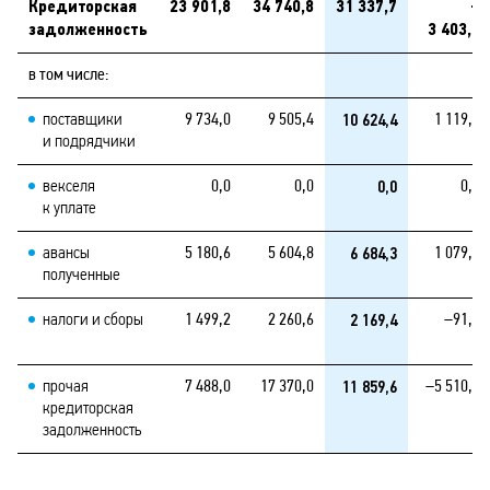
Кредиторская
23 901,8
34 740,8
31 337,7
–
задолженность
3 403,1
в том числе:
10 624,4
поставщики
9 734,0
9 505,4
1 119,0
и подрядчики
0,0
векселя
0,0
0,0
0,0
к уплате
6 684,3
авансы
5 180,6
5 604,8
1 079,5
полученные
2 169,4
налоги и сборы
1 499,2
2 260,6
–91,2
11 859,6
прочая
7 488,0
17 370,0
–5 510,4
кредиторская
задолженность