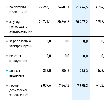
21 696,5
покупатели
27 262,1
26 481,1
–4 784,6
и заказчики
20 307,2
за услуги
25 771,1
25 246,9
–4 939,7
по передаче
электроэнергии
0,0
за реализацию
0,0
0,0
0,0
электроэнергии
0,0
векселя
0,0
0,0
0,0
к получению
313,3
авансы
336,0
886,6
–573,3
выданные
7 975,3
прочая
2 099,6
7 843,2
+132,1
дебиторская
задолженность