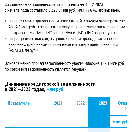
Сокращение задолженности по состоянию на 31.12.2023
с начала года составило 5 225,8 млн руб., или 14,8 %, что вызвано:
погашением задолженности покупателей и заказчиков в размере
4 784,6 млн руб. в основном за услуги по передаче электроэнергии
контрагентами ПАО «ТНС энерго НН» и ПАО «ТНС энерго Тула»;
сокращением авансов, выданных в части проведения зачетов
взаимных требований по компенсации потерь электро­энергии
(–573,3 млн руб.).
Одновременно прочая задолженность увеличилась на 132,1 млн руб.,
при этом вся задолженность является текущей.
Динамика кредиторской задолженности
в 2021–2023 годах,
млн руб.
Показатель
2021
2022
2023
Отклон
202
млн руб.